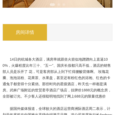
房间详情
14日的杭城各大酒店，满房率就跟坐火箭似地蹭蹭向上直逼10
0%，火爆程度比年三十、“五一”、国庆长假都只高不低，酒店的销售
部人员是乐开了 花，可是客房部从上到下忙得腰酸背痛啊。 玫瑰花
瓣、泡泡浴粉、花果茶、水果盘，甚至还有粉红色的浴袍、红色的卡
通兔子都变得十分紧俏。那些时尚的星级酒店，昨天也一样都是满
房。武林广场附近的世贸君亭酒店广场店，挂牌价1888元的概念房， 
全部被订光。不少客人还很聪明地找到了网上688元的限量优惠价
据国外媒体报道，全球较大的酒店运营商洲际酒店周二表示，计
划于年底前在中国推出高级中端酒店品牌。该公司首席执行长Andrew 