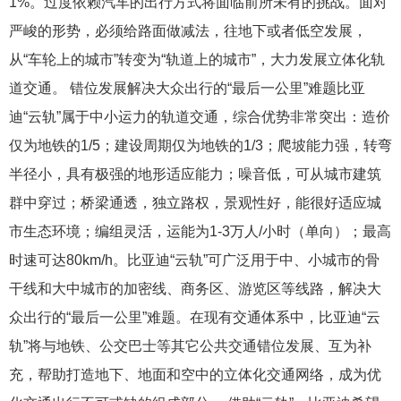
1%。过度依赖汽车的出行方式将面临前所未有的挑战。面对
严峻的形势，必须给路面做减法，往地下或者低空发展，
从“车轮上的城市”转变为“轨道上的城市”，大力发展立体化轨
道交通。 错位发展解决大众出行的“最后一公里”难题比亚
迪“云轨”属于中小运力的轨道交通，综合优势非常突出：造价
仅为地铁的1/5；建设周期仅为地铁的1/3；爬坡能力强，转弯
半径小，具有极强的地形适应能力；噪音低，可从城市建筑
群中穿过；桥梁通透，独立路权，景观性好，能很好适应城
市生态环境；编组灵活，运能为1-3万人/小时（单向）；最高
时速可达80km/h。比亚迪“云轨”可广泛用于中、小城市的骨
干线和大中城市的加密线、商务区、游览区等线路，解决大
众出行的“最后一公里”难题。在现有交通体系中，比亚迪“云
轨”将与地铁、公交巴士等其它公共交通错位发展、互为补
充，帮助打造地下、地面和空中的立体化交通网络，成为优