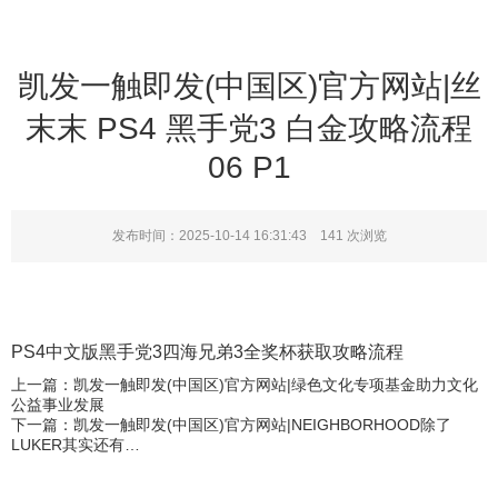
凯发一触即发(中国区)官方网站|丝
末末 PS4 黑手党3 白金攻略流程
06 P1
发布时间：2025-10-14 16:31:43
141
次浏览
PS4中文版黑手党3四海兄弟3全奖杯获取攻略流程
上一篇：凯发一触即发(中国区)官方网站|绿色文化专项基金助力文化
公益事业发展
下一篇：凯发一触即发(中国区)官方网站|NEIGHBORHOOD除了
LUKER其实还有…