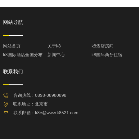
网站导航
网站首页
关于k8
k8酒店房间
k8国际酒店全国分布
新闻中心
k8国际商务住宿
联系我们
咨询热线：0898-08980898
联系地址：北京市
联系邮箱：
k8e@www.k8521.com