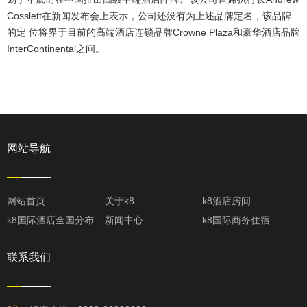
Cosslett在新闻发布会上表示，公司还没有为上述品牌定名，该品牌
的定 位将界于目前的高端酒店连锁品牌Crowne Plaza和豪华酒店品牌
InterContinental之间。
网站导航
网站首页
关于k8
k8酒店房间
k8国际酒店全国分布
新闻中心
k8国际商务住宿
联系我们