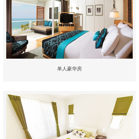
单人豪华房