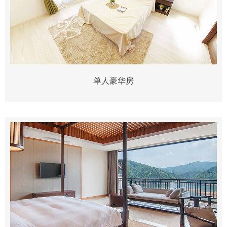
单人豪华房