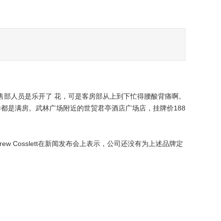
售部人员是乐开了 花，可是客房部从上到下忙得腰酸背痛啊。 
都是满房。武林广场附近的世贸君亭酒店广场店，挂牌价188
Cosslett在新闻发布会上表示，公司还没有为上述品牌定