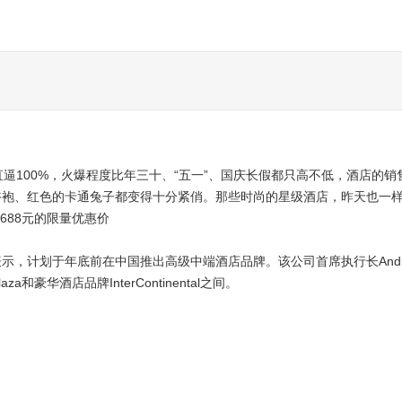
逼100%，火爆程度比年三十、“五一”、国庆长假都只高不低，酒店的销
浴袍、红色的卡通兔子都变得十分紧俏。那些时尚的星级酒店，昨天也一样
688元的限量优惠价
计划于年底前在中国推出高级中端酒店品牌。该公司首席执行长Andrew 
和豪华酒店品牌InterContinental之间。